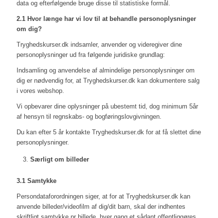
data og efterfølgende bruge disse til statistiske formål.
2.1 Hvor længe har vi lov til at behandle personoplysninger
om dig?
Tryghedskurser.dk indsamler, anvender og videregiver dine
personoplysninger ud fra følgende juridiske grundlag:
Indsamling og anvendelse af almindelige personoplysninger om
dig er nødvendig for, at Tryghedskurser.dk kan dokumentere salg
i vores webshop.
Vi opbevarer dine oplysninger på ubestemt tid, dog minimum 5år
af hensyn til regnskabs- og bogføringslovgivningen.
Du kan efter 5 år kontakte Tryghedskurser.dk for at få slettet dine
personoplysninger.
Særligt om billeder
3.1 Samtykke
Persondataforordningen siger, at for at Tryghedskurser.dk kan
anvende billeder/videofilm af dig/dit barn, skal der indhentes
skriftligt samtykke pr billede, hver gang et sådant offentliggøres