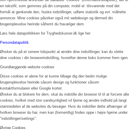
en tekstfil, som gemmes på din computer, mobil el. tilsvarende med det
formål at genkende den, huske indstillinger, udføre statistik og evt. målrette
annoncer. Mine cookies påvirker også mit webdesign og dermed din
brugeroplevelse herinde såfremt du fravælger dem.
Læs hele datapolitikken for Tryghedskurser.dk lige her
Persondatapolitik
Ønsker du på et senere tidspunkt at ændre dine indstillinger, kan du slette
dine cookies i din browserindstilling, hvorefter denne boks kommer frem igen.
Grundlæggende website cookies
Disse cookies er alene for at kunne tilbage dig den bedst mulige
brugeroplevelse herinde såsom design og funktioner såsom
kontaktformularen eller Google kortet.
Ønsker du at blokere for dem, skal du indstille din browser til til at forcere alle
cookies, hvilket med stor sandsynlighed vil fjerne og ændre indhold på langt
størstedelen af de websites du besøger. Hvor du indstiller dette afhænger af
hvilken browser du har, men kan (formentlig) findes oppe i højre hjørne under
"indstillinger/settings".
Øvrige Cookies