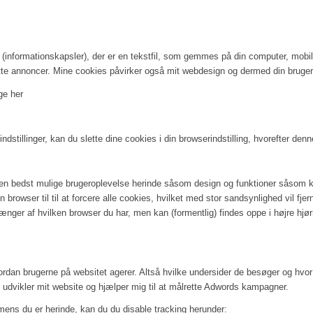
informationskapsler), der er en tekstfil, som gemmes på din computer, mobil
lrette annoncer. Mine cookies påvirker også mit webdesign og dermed din brug
ge her
ndstillinger, kan du slette dine cookies i din browserindstilling, hvorefter d
 den bedst mulige brugeroplevelse herinde såsom design og funktioner såsom k
n browser til til at forcere alle cookies, hvilket med stor sandsynlighed vil fj
ænger af hvilken browser du har, men kan (formentlig) findes oppe i højre hjørn
rdan brugerne på websitet agerer. Altså hvilke undersider de besøger og hvor
 udvikler mit website og hjælper mig til at målrette Adwords kampagner.
mens du er herinde, kan du du disable tracking herunder: