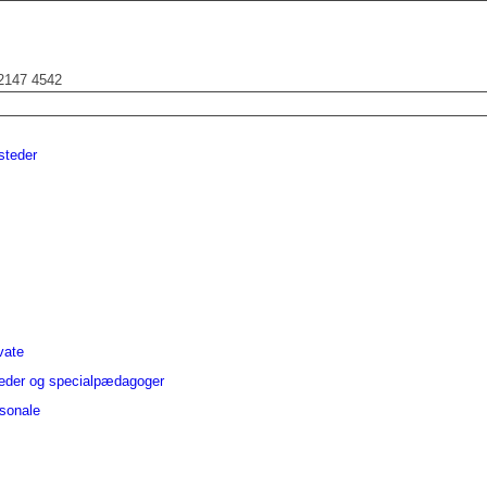
 2147 4542
osteder
vate
teder og specialpædagoger
rsonale