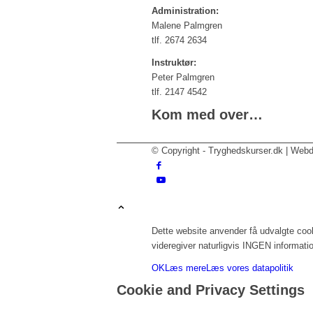
Administration:
Malene Palmgren
tlf. 2674 2634
Instruktør:
Peter Palmgren
tlf. 2147 4542
Kom med over…
© Copyright - Tryghedskurser.dk | Web
Dette website anvender få udvalgte cook
videregiver naturligvis INGEN informatio
OK
Læs mere
Læs vores datapolitik
Cookie and Privacy Settings