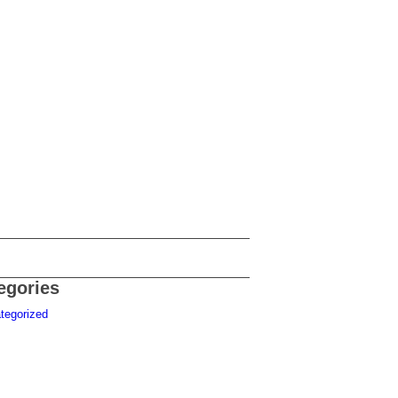
egories
tegorized