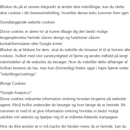
Ønsker du på et senere tidspunkt at ændre dine indstillinger, kan du slette
dine cookies i din browserindstilling, hvorefter denne boks kommer frem igen.
Grundlæggende website cookies
Disse cookies er alene for at kunne tilbage dig den bedst mulige
brugeroplevelse herinde såsom design og funktioner såsom
kontaktformularen eller Google kortet.
Ønsker du at blokere for dem, skal du indstille din browser til til at forcere alle
cookies, hvilket med stor sandsynlighed vil fjerne og ændre indhold på langt
størstedelen af de websites du besøger. Hvor du indstiller dette afhænger af
hvilken browser du har, men kan (formentlig) findes oppe i højre hjørne under
"indstillinger/settings".
Øvrige Cookies
*Google Analytics*
Disse cookies indsamler information omkring hvordan brugerne på websitet
agerer. Altså hvilke undersider de besøger og hvor længe de er herinde. Alt
sammen er med til at give information omkring hvordan vi bedst muligt
udvikler mit website og hjælper mig til at målrette Adwords kampagner.
Hvis du ikke ønsker at vi må tracke din færden mens du er herinde, kan du