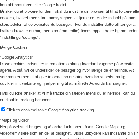
kontaktformularen eller Google kortet.
Ønsker du at blokere for dem, skal du indstille din browser til til at forcere alle
cookies, hvilket med stor sandsynlighed vil fjerne og ændre indhold på langt
størstedelen af de websites du besøger. Hvor du indstiller dette afhænger af
hvilken browser du har, men kan (formentlig) findes oppe i højre hjørne under
"indstillinger/settings".
Øvrige Cookies
*Google Analytics*
Disse cookies indsamler information omkring hvordan brugerne på websitet
agerer. Altså hvilke undersider de besøger og hvor længe de er herinde. Alt
sammen er med til at give information omkring hvordan vi bedst muligt
udvikler mit website og hjælper mig til at målrette Adwords kampagner.
Hvis du ikke ønsker at vi må tracke din færden mens du er herinde, kan du
du disable tracking herunder:
Click to enable/disable Google Analytics tracking.
*Maps og video*
Her på websitet bruges også andre funktioner såsom Google Maps og
videofremvisere som en del af designet. Disse udbydere kan indsamle din IP