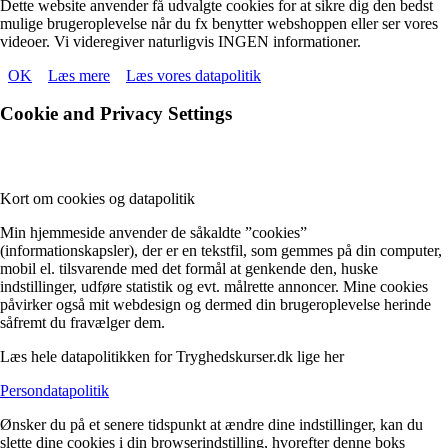
Dette website anvender få udvalgte cookies for at sikre dig den bedst
Facebook
Youtube
mulige brugeroplevelse når du fx benytter webshoppen eller ser vores
videoer. Vi videregiver naturligvis INGEN informationer.
OK
Læs mere
Læs vores datapolitik
Cookie and Privacy Settings
Kort om cookies og datapolitik
Min hjemmeside anvender de såkaldte ”cookies”
(informationskapsler), der er en tekstfil, som gemmes på din computer,
mobil el. tilsvarende med det formål at genkende den, huske
indstillinger, udføre statistik og evt. målrette annoncer. Mine cookies
påvirker også mit webdesign og dermed din brugeroplevelse herinde
såfremt du fravælger dem.
Læs hele datapolitikken for Tryghedskurser.dk lige her
Persondatapolitik
Ønsker du på et senere tidspunkt at ændre dine indstillinger, kan du
slette dine cookies i din browserindstilling, hvorefter denne boks