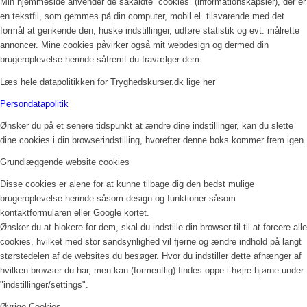
Min hjemmeside anvender de såkaldte ”cookies” (informationskapsler), der er
en tekstfil, som gemmes på din computer, mobil el. tilsvarende med det
formål at genkende den, huske indstillinger, udføre statistik og evt. målrette
annoncer. Mine cookies påvirker også mit webdesign og dermed din
brugeroplevelse herinde såfremt du fravælger dem.
Læs hele datapolitikken for Tryghedskurser.dk lige her
Persondatapolitik
Ønsker du på et senere tidspunkt at ændre dine indstillinger, kan du slette
dine cookies i din browserindstilling, hvorefter denne boks kommer frem igen.
Grundlæggende website cookies
Disse cookies er alene for at kunne tilbage dig den bedst mulige
brugeroplevelse herinde såsom design og funktioner såsom
kontaktformularen eller Google kortet.
Ønsker du at blokere for dem, skal du indstille din browser til til at forcere alle
cookies, hvilket med stor sandsynlighed vil fjerne og ændre indhold på langt
størstedelen af de websites du besøger. Hvor du indstiller dette afhænger af
hvilken browser du har, men kan (formentlig) findes oppe i højre hjørne under
"indstillinger/settings".
Øvrige Cookies