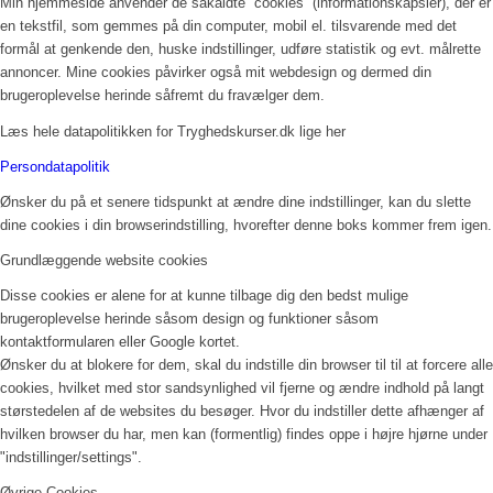
Min hjemmeside anvender de såkaldte ”cookies” (informationskapsler), der er
en tekstfil, som gemmes på din computer, mobil el. tilsvarende med det
formål at genkende den, huske indstillinger, udføre statistik og evt. målrette
annoncer. Mine cookies påvirker også mit webdesign og dermed din
brugeroplevelse herinde såfremt du fravælger dem.
Læs hele datapolitikken for Tryghedskurser.dk lige her
Persondatapolitik
Ønsker du på et senere tidspunkt at ændre dine indstillinger, kan du slette
dine cookies i din browserindstilling, hvorefter denne boks kommer frem igen.
Grundlæggende website cookies
Disse cookies er alene for at kunne tilbage dig den bedst mulige
brugeroplevelse herinde såsom design og funktioner såsom
kontaktformularen eller Google kortet.
Ønsker du at blokere for dem, skal du indstille din browser til til at forcere alle
cookies, hvilket med stor sandsynlighed vil fjerne og ændre indhold på langt
størstedelen af de websites du besøger. Hvor du indstiller dette afhænger af
hvilken browser du har, men kan (formentlig) findes oppe i højre hjørne under
"indstillinger/settings".
Øvrige Cookies