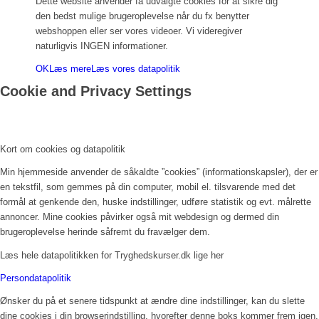
Dette website anvender få udvalgte cookies for at sikre dig
den bedst mulige brugeroplevelse når du fx benytter
webshoppen eller ser vores videoer. Vi videregiver
naturligvis INGEN informationer.
OK
Læs mere
Læs vores datapolitik
Cookie and Privacy Settings
Kort om cookies og datapolitik
Min hjemmeside anvender de såkaldte ”cookies” (informationskapsler), der er
en tekstfil, som gemmes på din computer, mobil el. tilsvarende med det
formål at genkende den, huske indstillinger, udføre statistik og evt. målrette
annoncer. Mine cookies påvirker også mit webdesign og dermed din
brugeroplevelse herinde såfremt du fravælger dem.
Læs hele datapolitikken for Tryghedskurser.dk lige her
Persondatapolitik
Ønsker du på et senere tidspunkt at ændre dine indstillinger, kan du slette
dine cookies i din browserindstilling, hvorefter denne boks kommer frem igen.